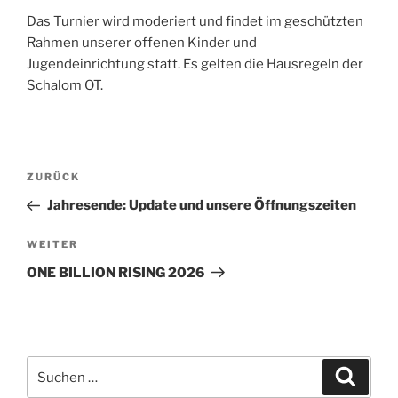
Das Turnier wird moderiert und findet im geschützten
Rahmen unserer offenen Kinder und
Jugendeinrichtung statt. Es gelten die Hausregeln der
Schalom OT.
Beitragsnavigation
Vorheriger
ZURÜCK
Beitrag
Jahresende: Update und unsere Öffnungszeiten
Nächster
WEITER
Beitrag
ONE BILLION RISING 2026
Suchen
Suche
nach: