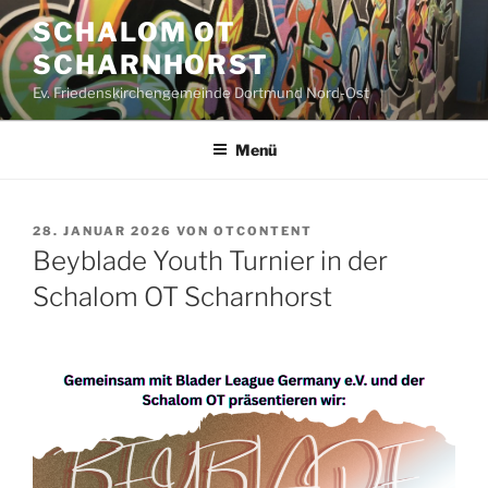
Zum
SCHALOM OT
Inhalt
SCHARNHORST
springen
Ev. Friedenskirchengemeinde Dortmund Nord-Ost
Menü
VERÖFFENTLICHT
28. JANUAR 2026
VON
OTCONTENT
AM
Beyblade Youth Turnier in der
Schalom OT Scharnhorst