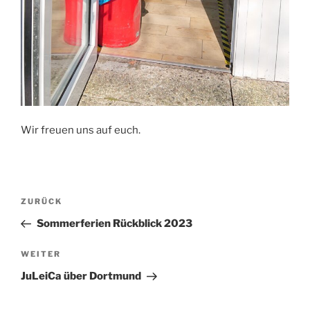
Wir freuen uns auf euch.
Beitragsnavigation
Vorheriger
ZURÜCK
Beitrag
Sommerferien Rückblick 2023
Nächster
WEITER
Beitrag
JuLeiCa über Dortmund