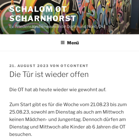
Zum
SCHALOM OT
Inhalt
SCHARNHORST
springen
Ev. Friedenskirchengemeinde Dortmund Nord-Ost
Menü
VERÖFFENTLICHT
21. AUGUST 2023
VON
OTCONTENT
AM
Die Tür ist wieder offen
Die OT hat ab heute wieder wie gewohnt auf.
Zum Start gibt es für die Woche vom 21.08.23 bis zum
25.08.23, sowohl am Dienstag als auch am Mittwoch
keinen Mädchen- und Jungentag. Dennoch dürfen am
Dienstag und Mittwoch alle Kinder ab 6 Jahren die OT
besuchen.