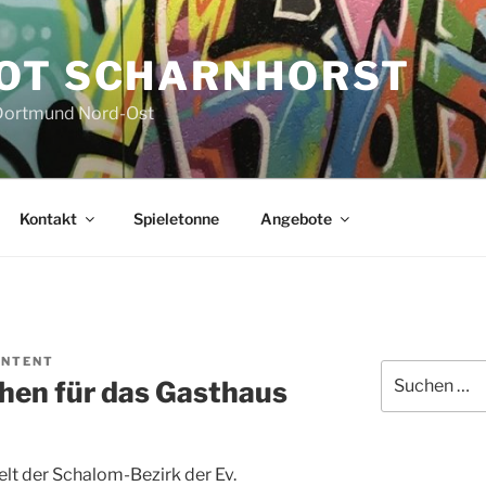
OT SCHARNHORST
 Dortmund Nord-Ost
Kontakt
Spieletonne
Angebote
NTENT
Suchen
en für das Gasthaus
nach:
t der Schalom-Bezirk der Ev.