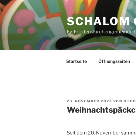
Zum
Inhalt
SCHALOM 
springen
Ev. Friedenskirchengemeinde
Startseite
Öffnungszeiten
VERÖFFENTLICHT
23. NOVEMBER 2022
VON
OTCO
AM
Weihnachtspäckch
Seit dem 20. November sammel