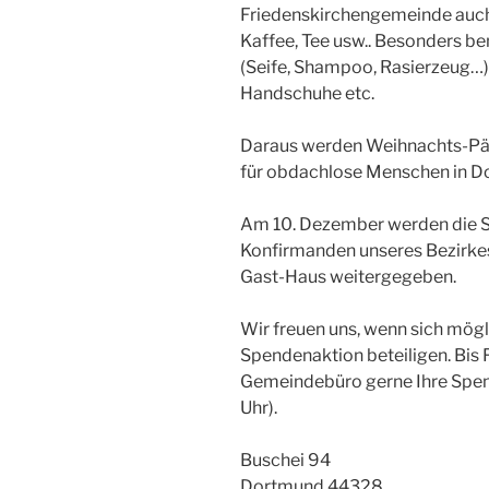
Friedenskirchengemeinde auch 
Kaffee, Tee usw.. Besonders ben
(Seife, Shampoo, Rasierzeug…)
Handschuhe etc.
Daraus werden Weihnachts-Päc
für obdachlose Menschen in D
Am 10. Dezember werden die 
Konfirmanden unseres Bezirke
Gast-Haus weitergegeben.
Wir freuen uns, wenn sich mögl
Spendenaktion beteiligen. Bis
Gemeindebüro gerne Ihre Spend
Uhr).
Buschei 94
Dortmund 44328